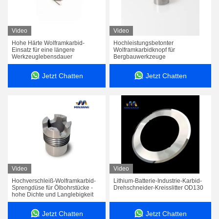
Video
Video
Hohe Härte Wolframkarbid-
Hochleistungsbetonter
Einsatz für eine längere
Wolframkarbidknopf für
Werkzeuglebensdauer
Bergbauwerkzeuge
Jetzt Chatten
Jetzt Chatten
Hohes Verschleißfestigkeits-Hartmetall CNC-Schneidwerkzeug-Einsätze PVC beschichtete
Video
Video
Hochverschleiß-Wolframkarbid-
Lithium-Batterie-Industrie-Karbid-
Zementierter Hartmetall-Graphitelektroden-Gewindestrehler, der Werkzeuge Soem jagt
Sprengdüse für Ölbohrstücke -
Drehschneider-Kreisslitter OD130
hohe Dichte und Langlebigkeit
Hartmetall YG6 YG8 YG11 versieht PDC-Bohrer-Düsen mit einer Düse
Jetzt Chatten
Jetzt Chatten
Verschleißfestigkeits-Hartmetall-Ärmel für Öl-und Gas-Industrie