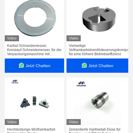
Video
Video
Karbid-Schneidemesser,
Vielseitige
Kreislauf-Schneidemesser, für die
Volframkarbidventilsteuerungskompone
Verpackungsmaschine mit
für eine höhere Betriebseffizienz
Wellpappe
Jetzt Chatten
Jetzt Chatten
Video
Video
Hochleistungs-Wolframkarbid-
Zementierte Hartmetall-Düse für