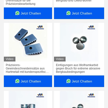
Drehinsätze für die
Bergbau-und Ölfeld-Bohrer
Präzisionsbearbeitung
Jetzt Chatten
Jetzt Chatten
Video
Video
Präzisions-
Einfügungen aus Wolframkarbid
Gewindeschneideinsätze aus
gegen Bruch für extreme abrasive
Hartmetall mit kundenspezifischer
Bergbaubedingungen
Größe und optimierter
Spanformung für hochpräzise
Jetzt Chatten
Jetzt Chatten
Bearbeitung