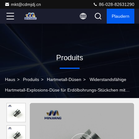
mkt@cdmjdj.cn
86-028-82631290
Plaudern
Produits
Haus
>
Produits
>
Hartmetall-Düsen
>
Widerstandsfähige
Hartmetall-Explosions-Düse für Erdölbohrungs-Stückchen mit
hoher Dichte