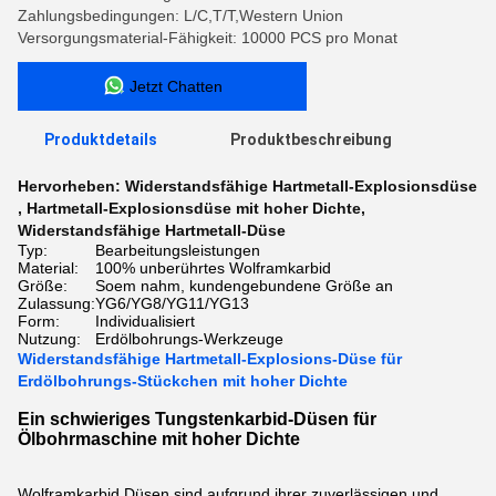
Zahlungsbedingungen: L/C,T/T,Western Union
Versorgungsmaterial-Fähigkeit: 10000 PCS pro Monat
Jetzt Chatten
Produktdetails
Produktbeschreibung
Hervorheben:
Widerstandsfähige Hartmetall-Explosionsdüse
,
Hartmetall-Explosionsdüse mit hoher Dichte
,
Widerstandsfähige Hartmetall-Düse
Typ:
Bearbeitungsleistungen
Material:
100% unberührtes Wolframkarbid
Größe:
Soem nahm, kundengebundene Größe an
Zulassung:
YG6/YG8/YG11/YG13
Form:
Individualisiert
Nutzung:
Erdölbohrungs-Werkzeuge
Widerstandsfähige Hartmetall-Explosions-Düse für
Erdölbohrungs-Stückchen mit hoher Dichte
Ein schwieriges Tungstenkarbid-Düsen für
Ölbohrmaschine mit hoher Dichte
Wolframkarbid Düsen sind aufgrund ihrer zuverlässigen und