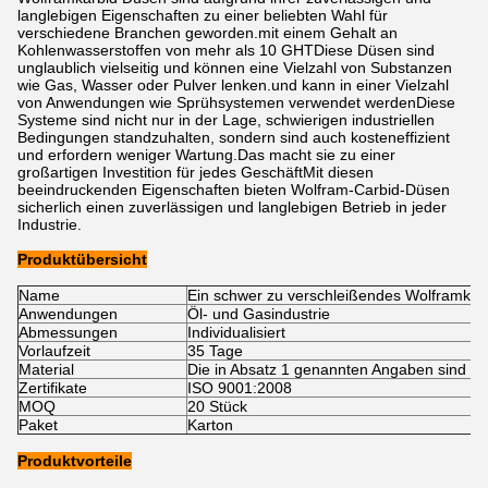
langlebigen Eigenschaften zu einer beliebten Wahl für
verschiedene Branchen geworden.mit einem Gehalt an
Kohlenwasserstoffen von mehr als 10 GHTDiese Düsen sind
unglaublich vielseitig und können eine Vielzahl von Substanzen
wie Gas, Wasser oder Pulver lenken.und kann in einer Vielzahl
von Anwendungen wie Sprühsystemen verwendet werdenDiese
Systeme sind nicht nur in der Lage, schwierigen industriellen
Bedingungen standzuhalten, sondern sind auch kosteneffizient
und erfordern weniger Wartung.Das macht sie zu einer
großartigen Investition für jedes GeschäftMit diesen
beeindruckenden Eigenschaften bieten Wolfram-Carbid-Düsen
sicherlich einen zuverlässigen und langlebigen Betrieb in jeder
Industrie.
Produktübersicht
Name
Ein schwer zu verschleißendes Wolframkar
Anwendungen
Öl- und Gasindustrie
Abmessungen
Individualisiert
Vorlaufzeit
35 Tage
Material
Die in Absatz 1 genannten Angaben sind zu
Zertifikate
ISO 9001:2008
MOQ
20 Stück
Paket
Karton
Produktvorteile