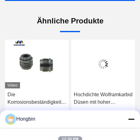
Ähnliche Produkte
Video
Die
Hochdichte Wolframkarbid
Korrosionsbeständigkeit,
Düsen mit hoher
die Hartmetall sandstrahlt,
Verschleiß- und
versieht YG6X mit einer
Schlagfestigkeit für
Hongbin
Jetzt Chatten
Jetzt Chatten
Düse
effizientes Bohren
12:30 PM