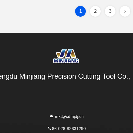
1
2
3
ngdu Minjiang Precision Cutting Tool Co., 
mkt@cdmjdj.cn
86-028-82631290