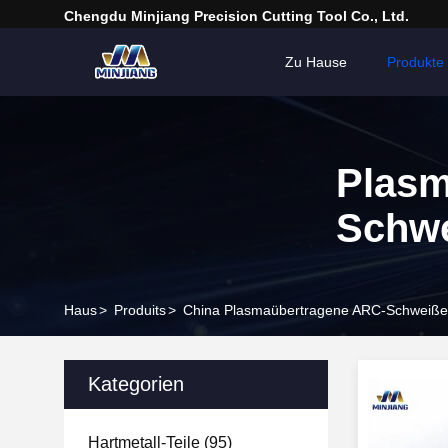
Chengdu Minjiang Precision Cutting Tool Co., Ltd.
Zu Hause
Produkte
Plasm
Schw
Haus
>
Produits
>
China Plasmaübertragene ARC-Schweiß
Kategorien
Hartmetall-Teile
(95)