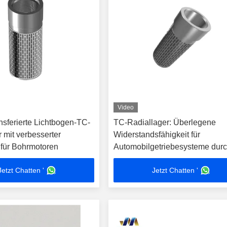
Video
nsferierte Lichtbogen-TC-
TC-Radiallager: Überlegene
 mit verbesserter
Widerstandsfähigkeit für
 für Bohrmotoren
Automobilgetriebesysteme dur
Plasma-Bogenübertragung
Jetzt Chatten '
Jetzt Chatten '