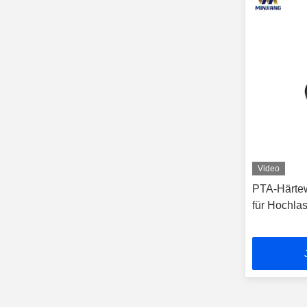
Video
PTA-Härtew
für Hochl