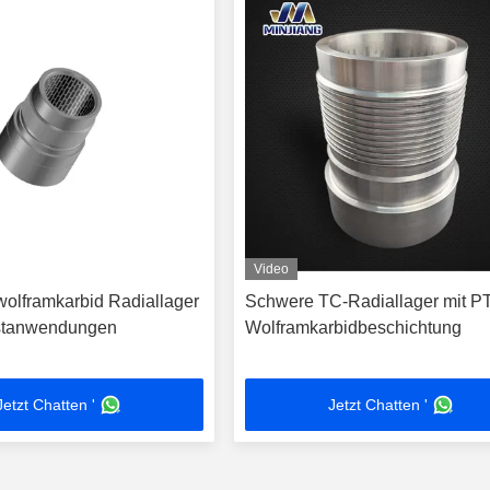
Video
olframkarbid Radiallager
Schwere TC-Radiallager mit P
astanwendungen
Wolframkarbidbeschichtung
Jetzt Chatten '
Jetzt Chatten '