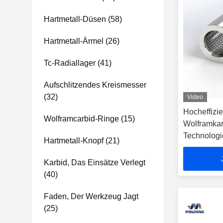
Hartmetall-Düsen
(58)
Hartmetall-Ärmel
(26)
Tc-Radiallager
(41)
Aufschlitzendes Kreismesser
(32)
Video
Hocheffizi
Wolframcarbid-Ringe
(15)
Wolframkar
Technologi
Hartmetall-Knopf
(21)
Karbid, Das Einsätze Verlegt
(40)
Faden, Der Werkzeug Jagt
(25)