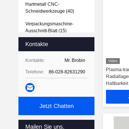
Hartmetall CNC-
Schneidwerkzeuge
(40)
Verpackungsmaschine-
Ausschnitt-Blatt
(15)
Lithiumbatterie-Schneidblätter
Kontakte
(26)
Kontakte:
Mr. Brobin
Video
Mit Einer Breite Von Mehr Als
Plasma-tra
20 Mm,
(12)
Telefone:
86-028-82631290
Radiallager
Plasmaübertragene ARC-
Haltbarkeit
Schweißen
(25)
Jetzt Chatten
Mailen Sie uns.