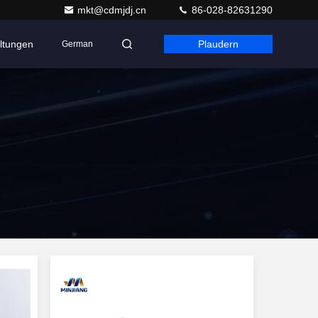
mkt@cdmjdj.cn
86-028-82631290
ltungen
Plaudern
German