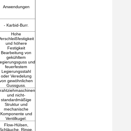
Anwendungen
- Karbid-Burr.
Hohe
Verschleißfestigkeit
und höhere
Festigkeit
Bearbeitung von
gekühltem
egierungsguss und
feuerfestem
Legierungsstahl
oder Veredelung
von gewöhnlichen
Gussguss.
rahtziehmaschinen
und nicht-
standardmäßige
Struktur und
mechanische
Komponente und
Ventilkugel.
Flow-Hülsen,
Schläuche, Ringe.