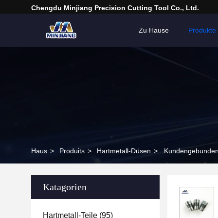
Chengdu Minjiang Precision Cutting Tool Co., Ltd.
Zu Hause
Produkte
Haus
>
Produits
>
Hartmetall-Düsen
>
Kundengebundene
Katagorien
Hartmetall-Teile
(95)