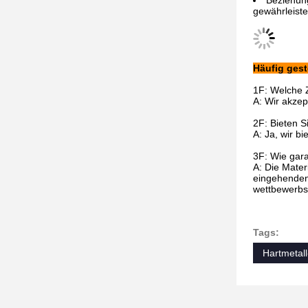
Beziehun
gewährleiste
Häufig gest
1F: Welche 
A: Wir akze
2F: Bieten S
A: Ja, wir b
3F: Wie gara
A: Die Mater
eingehenden 
wettbewerbsf
Tags:
Hartmetal