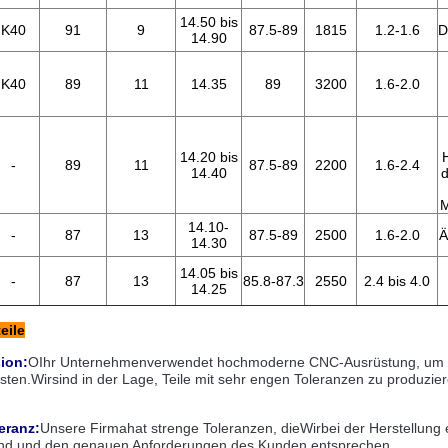
14.50 bis
K40
91
9
87.5-89
1815
1.2-1.6
D
14.90
K40
89
11
14.35
89
3200
1.6-2.0
14.20 bis
-
89
11
87.5-89
2200
1.6-2.4
14.40
d
M
14.10-
-
87
13
87.5-89
2500
1.6-2.0
Ä
14.30
14.05 bis
-
87
13
85.8-87.3
2550
2.4 bis 4.0
14.25
eile
ion:
O
Ihr Unternehmen
verwendet hochmoderne CNC-Ausrüstung, um Prä
sten.
Wir
sind in der Lage, Teile mit sehr engen Toleranzen zu produzie
eranz:
Unsere Firma
hat strenge Toleranzen, die
Wir
bei der Herstellung 
 sind und den genauen Anforderungen des Kunden entsprechen.