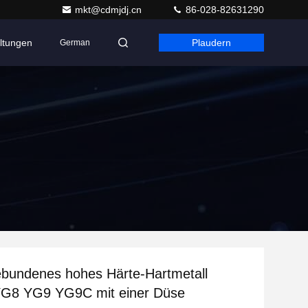
mkt@cdmjdj.cn
86-028-82631290
ltungen
Plaudern
German
bundenes hohes Härte-Hartmetall
 YG8 YG9 YG9C mit einer Düse