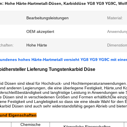
en:
Hohe Härte-Hartmetall-Düsen
,
Karbiddüse YG8 YG9 YG9C
,
Wol
Bearbeitungsleistungen
Material:
OEM akzeptiert
Anwendun
chaften:
Hohe Härte
Dimenstion
ndenes hohes Härte-Hartmetall versieht YG8 YG9 YG9C mit eine
idhersteller Lieferung Tungstenkarbid Düse
id Düsen sind ideal für Hochdruck- und Hochtemperaturanwendungen. 
und anderen Legierungen, die eine überlegene Festigkeit, Härte,und Ko
erschleißbeständigkeit und langfristige Leistung in Anwendungen wie
ie Düsen sind in verschiedenen Größen und Formen erhältlichDie einzig
ene Festigkeit und Langlebigkeit.so dass sie eine ideale Wahl für den
arbid Düsen sind auch sehr widerstandsfähig gegen Abrieb und bieten
 und Eigenschaften
Chemische
Körperliche Eigenschaften