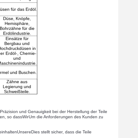
üsen für das Erdöl.
Düse, Knöpfe,
Hemisphäre,
Bohrzähne für die
Erdölindustrie.
Einsätze für
Bergbau und
Hochdruckdüsen in
er Erdöl-, Chemie-
und
aschinenindustrie.
rmel und Buschen.
Zähne aus
Legierung und
Schweißteile.
zision und Genauigkeit bei der Herstellung der Teile
ren, so dass
Wir
Um die Anforderungen des Kunden zu
einhalten
Unsere
Dies stellt sicher, dass die Teile