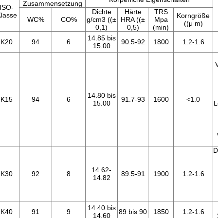
Zusammensetzung
ISO-
Dichte
Härte
TRS
lasse
Korngröße
WC%
CO%
g/cm3 ((±
HRA ((±
Mpa
((μ m)
0,1)
0,5)
(min)
14.85 bis
K20
94
6
90.5-92
1800
1.2-1.6
15.00
14.80 bis
K15
94
6
91.7-93
1600
<
1.0
15.00
L
D
14.62-
K30
92
8
89.5-91
1900
1.2-1.6
14.82
14.40 bis
K40
91
9
89 bis 90
1850
1.2-1.6
14.60