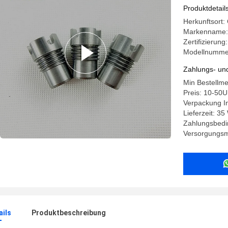
Produktdetail
Herkunftsort:
Markenname:
Zertifizierun
Modellnumme
Zahlungs- un
Min Bestellm
Preis: 10-50
Verpackung In
Lieferzeit: 3
Zahlungsbedi
Versorgungsm
ails
Produktbeschreibung