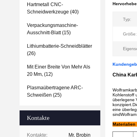
Hervorheb
Hartmetall CNC-
Schneidwerkzeuge
(40)
Typ:
Verpackungsmaschine-
Ausschnitt-Blatt
(15)
Größe:
Lithiumbatterie-Schneidblätter
Eigens
(26)
Kundengebu
Mit Einer Breite Von Mehr Als
20 Mm,
(12)
China Karb
Plasmaübertragene ARC-
Wolframkarb
Schweißen
(25)
Kohlenstoff 
überlegene V
konzipiert.D
eine überleg
sindWolframk
Kontakte
Materialien
Kontakte:
Mr. Brobin