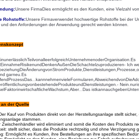
endung:
Unsere Firma
Dies ermöglicht es den Kunden, eine Vielzahl vo
e Rohstoffe:
Unsere Firma
verwendet hochwertige Rohstoffe bei der
U
nd und den Anforderungen der Anwendung gerecht werden können.
enskonzept
in
unerlässlich
Teil
von
alle
erfolgreich
Unternehmen
oder
Organisation
.
Es 
t
Einnahme
Risiken
und
Denken
Außen
Die
Schachtel
zu
produzieren
- Ich we
beziehung
Die
Änderung
von
Strom
Produkte
,
Dienstleistungen
,
Prozesse
,
o
nd gar
neu
.
Es 
ufend
Prozess
Das...
kann
nehmen
viele
Formularen
,
Abweichend
von
Die
Ado
röffentlichung
von
bestehende
Produkte
und
Dienstleistungen
.
- Nein.
nur
i
sel
Faktor
in
wirtschaftliche
Wachstum
,
Aber...
Das ist
kann
auch
geben
Unte
an der Quelle
 Der Kauf von Produkten direkt von der Herstellungsanlage stellt sicher,
lungsanlage stammen.
r Zwischenhändler wird eliminiert und somit die Kosten des Produkts re
keit: stellt sicher, dass die Produkte rechtzeitig und ohne Verzögerung g
: Ermöglicht es Kunden, ihre Bestellungen an ihre spezifischen Bedü