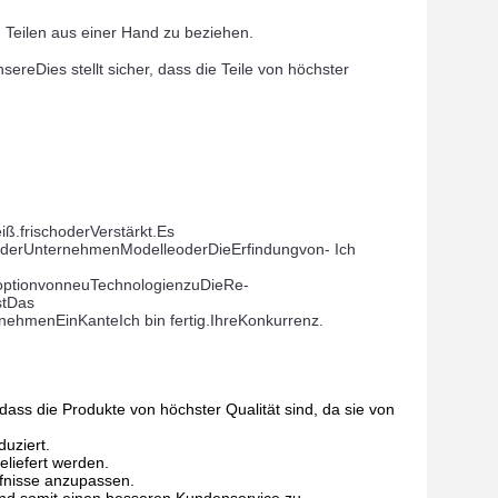
n Teilen aus einer Hand zu beziehen.
nsere
Dies stellt sicher, dass die Teile von höchster
iß.
frisch
oder
Verstärkt
.
Es 
der
Unternehmen
Modelle
oder
Die
Erfindung
von
- Ich 
ption
von
neu
Technologien
zu
Die
Re
-
st
Das 
rnehmen
Ein
Kante
Ich bin fertig.
Ihre
Konkurrenz
.
 dass die Produkte von höchster Qualität sind, da sie von
duziert.
eliefert werden.
rfnisse anzupassen.