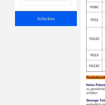
YG9C
Schicken
YG11
YG11C
YG13
YG13C
Produktvort
Hohe Präzis
zu gewährlei
erfüllen.
Strenge Tol
einheitlich