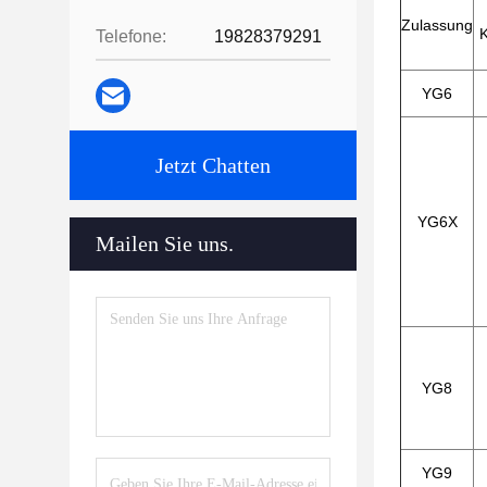
Zulassung
K
Telefone:
19828379291
YG6
Jetzt Chatten
YG6X
Mailen Sie uns.
YG8
YG9