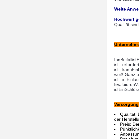
Weite Anw
Hochwertig
Qualität si
Unternehm
In
n
Beifall
ist
E
ist...
erforder
ist...
kann
Ein
weiß.
Ganz u
ist...
ist
Ein
la
Evaluieren
Ve
ist
Ein
Schlüs
Versorgung 
Qualität:
der Herstel
Preis: De
Pünktlich
Anpassung