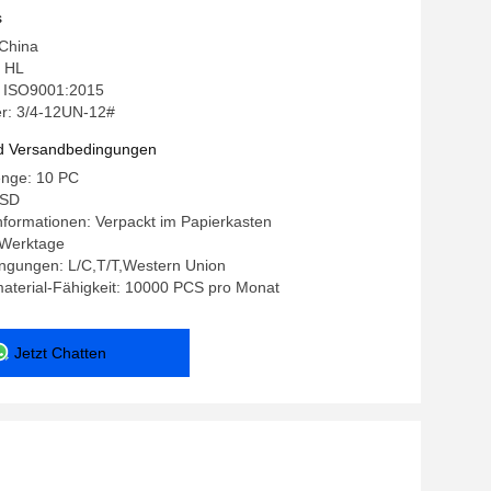
s
 China
 HL
g: ISO9001:2015
r: 3/4-12UN-12#
d Versandbedingungen
enge: 10 PC
USD
formationen: Verpackt im Papierkasten
5 Werktage
ngungen: L/C,T/T,Western Union
aterial-Fähigkeit: 10000 PCS pro Monat
Jetzt Chatten