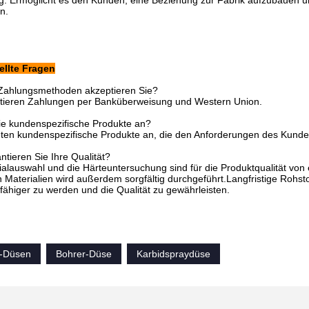
g: Ermöglicht es den Kunden, eine Beziehung zur Fabrik aufzubauen u
n.
ellte Fragen
Zahlungsmethoden akzeptieren Sie?
ptieren Zahlungen per Banküberweisung und Western Union.
ie kundenspezifische Produkte an?
ieten kundenspezifische Produkte an, die den Anforderungen des Kund
ntieren Sie Ihre Qualität?
ialauswahl und die Härteuntersuchung sind für die Produktqualität von
Materialien wird außerdem sorgfältig durchgeführt.Langfristige Rohsto
ähiger zu werden und die Qualität zu gewährleisten.
l-Düsen
Bohrer-Düse
Karbidspraydüse