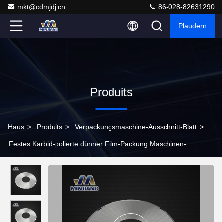
mkt@cdmjdj.cn
86-028-82631290
Plaudern
Produits
Haus
>
Produits
>
Verpackungsmaschine-Ausschnitt-Blatt
>
Festes Karbid-polierte dünner Film-Packung Maschinen-
Ausschnitt-Blatt-Spiegel TCT