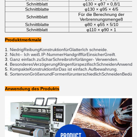
Schnittblatt
φ130 × φ97 × 0,8/1
Schnittblatte
φ130 × φ95 × 4/5
Für die Berechnung der
Schnittblatt
Verbrennungsmenge8
Schnittblatte
φ80 × φ55 × 5/10
Schnittblatt
φ110 × φ90 × 1
Produktmerkmale
Niedrig
Reibung
Konstruktion
für
Glatter
Ich schneide.
Nicht
-
- Ich weiß.
IP-Nummer
Handgriff
für
Ein
sicher
Greift.
Ganz einfach.
zu
Schar
Schreibrohr
für
länger
- Verwenden.
Besonderes
Verzögerung
Klingen
für
spezifisch
Schneiden
Anwendun
Kompakte
Konstruktion
für
Das ist einfach.
Aufbewahrung.
Sorten
von
Größen
und
Formen
für
unterschiedlich
Schneiden
Bedürfn
Anwendung des Produkts