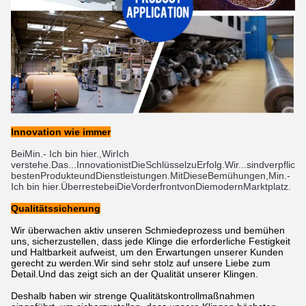
Innovation wie immer
Bei
Min.
- Ich bin hier.
,
Wir
Ich 
verstehe.
Das...
Innovation
ist
Die
Schlüssel
zu
Erfolg
.
Wir...
sind
verpflicht
besten
Produkte
und
Dienstleistungen
.
Mit
Diese
Bemühungen
,
Min.
- 
Ich bin hier.
Überreste
bei
Die
Vorderfront
von
Die
modern
Marktplatz
.
Qualitätssicherung
Wir überwachen aktiv unseren Schmiedeprozess und bemühen
uns, sicherzustellen, dass jede Klinge die erforderliche Festigkeit
und Haltbarkeit aufweist, um den Erwartungen unserer Kunden
gerecht zu werden.Wir sind sehr stolz auf unsere Liebe zum
Detail.Und das zeigt sich an der Qualität unserer Klingen.
Deshalb haben wir strenge Qualitätskontrollmaßnahmen