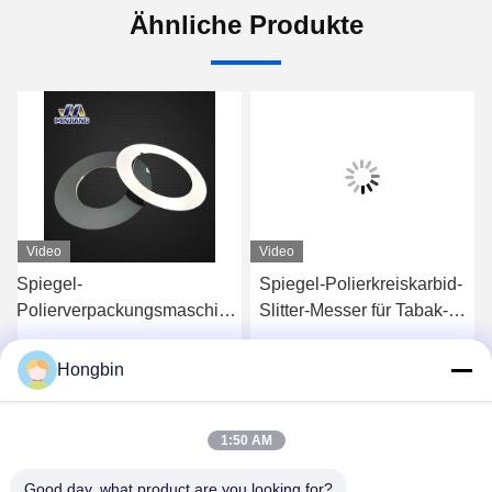
Ähnliche Produkte
Video
Video
Spiegel-
Spiegel-Polierkreiskarbid-
,
Polierverpackungsmaschine-
Slitter-Messer für Tabak-
,
Ausschnitt-Blatt
Industrie-Maschinen
Höhenflossenstation, die das
Hongbin
Jetzt Chatten
Jetzt Chatten
Verpacken schneidet
1:50 AM
Good day, what product are you looking for?