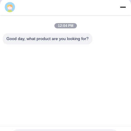
für Bergbauanwendungen
Jetzt Chatten
Jetzt Chatten
12:04 PM
Good day, what product are you looking for?
Chengdu Minjiang Precision Cutting Tool Co.,
Ltd.
mkt@cdmjdj.cn
86-028-82631290
219 JINFU RD, WENJIANG-BEZIRK, CHENGDU,
SICHUAN, CHINA
China Gute Qualität Hartmetall-Teile Lieferant. Copyright ©