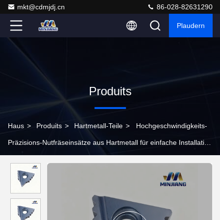
mkt@cdmjdj.cn
86-028-82631290
Plaudern
Produits
Haus
>
Produits
>
Hartmetall-Teile
>
Hochgeschwindigkeits-
Präzisions-Nutfräseinsätze aus Hartmetall für einfache Installation
und überlegene Gewindeleistung