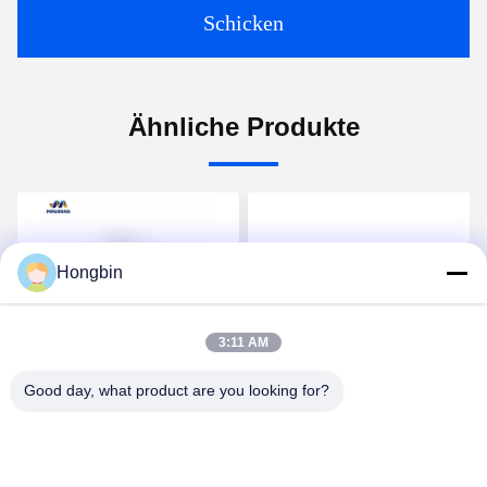
Schicken
Ähnliche Produkte
Hongbin
3:11 AM
Video
Video
Hochpräzise
Hochleistungs-
Vers
Good day, what product are you looking for?
nten
Wolframkarbidkomponenten
Wolframkarbidventilkomponente
Str
für Luftfahrtanwendungen
für die Präzisionsstromsteuerung
aus 
Hers
Jetzt Chatten
Jetzt Chatten