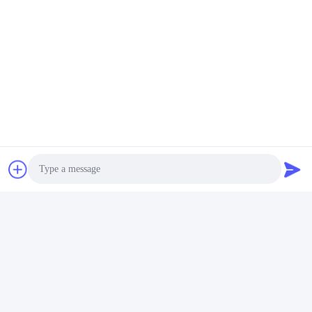
Chengdu Minjiang Precision Cutting Tool Co.,
Ltd.
mkt@cdmjdj.cn
86-028-82631290
219 JINFU RD, WENJIANG-BEZIRK, CHENGDU,
SICHUAN, CHINA
Photo
China Gute Qualität Hartmetall-Teile Lieferant. Copyright ©
Video Call
2023-2026 Chengdu Minjiang Precision Cutting Tool Co.,
Ltd. Alle Rechte vorbehalten.
Audio Call