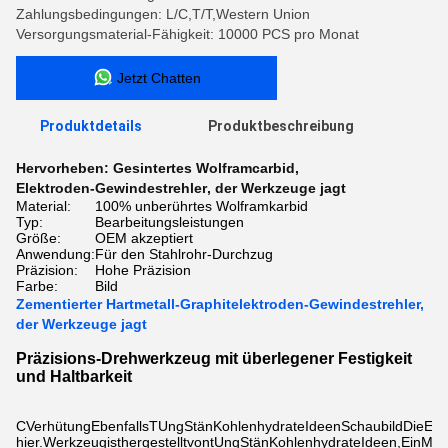
Zahlungsbedingungen: L/C,T/T,Western Union
Versorgungsmaterial-Fähigkeit: 10000 PCS pro Monat
Jetzt Chatten
Produktdetails
Produktbeschreibung
Hervorheben:
Gesintertes Wolframcarbid
,
Elektroden-Gewindestrehler
,
der Werkzeuge jagt
Material:
100% unberührtes Wolframkarbid
Typ:
Bearbeitungsleistungen
Größe:
OEM akzeptiert
Anwendung:
Für den Stahlrohr-Durchzug
Präzision:
Hohe Präzision
Farbe:
Bild
Zementierter Hartmetall-Graphitelektroden-Gewindestrehler,
der Werkzeuge jagt
Präzisions-Drehwerkzeug mit überlegener Festigkeit
und Haltbarkeit
C
Verhütung
Ebenfalls
T
Ung
Stän
Kohlenhydrate
Ideen
Schaubild
Die
Ele
hier.
Werkzeug
ist
hergestellt
von
t
Ung
Stän
Kohlenhydrate
Ideen
,
Ein
Mate