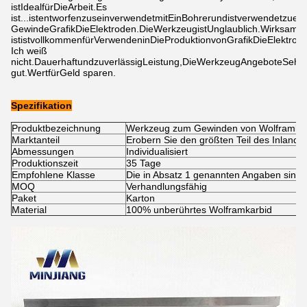
ist
Ideal
für
Die
Arbeit
.
Es 
ist...
ist
entworfen
zu
sein
verwendet
mit
Ein
Bohrer
und
ist
verwendet
zu
ent
Gewinde
Grafik
Die
Elektroden
.
Die
Werkzeug
ist
Unglaublich.
Wirksam
,
S
ist
ist
vollkommen
für
Verwenden
in
Die
Produktion
von
Grafik
Die
Elektrod
Ich weiß 
nicht.
Dauerhaft
und
zuverlässig
Leistung
,
Die
Werkzeug
Angebote
Sehr 
gut.
Wert
für
Geld sparen.
Spezifikation
Produktbezeichnung
Werkzeug zum Gewinden von Wolframkar
Marktanteil
Erobern Sie den größten Teil des Inlands
Abmessungen
Individualisiert
Produktionszeit
35 Tage
Empfohlene Klasse
Die in Absatz 1 genannten Angaben sind 
MOQ
Verhandlungsfähig
Paket
Karton
Material
100% unberührtes Wolframkarbid