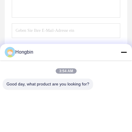
Hongbin
Schicken
3:54 AM
Good day, what product are you looking for?
Chengdu Minjiang Precision Cutting Tool Co.,
Ltd.
mkt@cdmjdj.cn
86-028-82631290